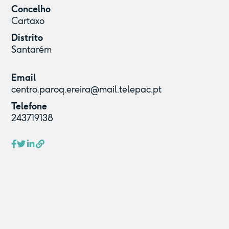
Concelho
Cartaxo
Distrito
Santarém
Email
centro.paroq.ereira@mail.telepac.pt
Telefone
243719138