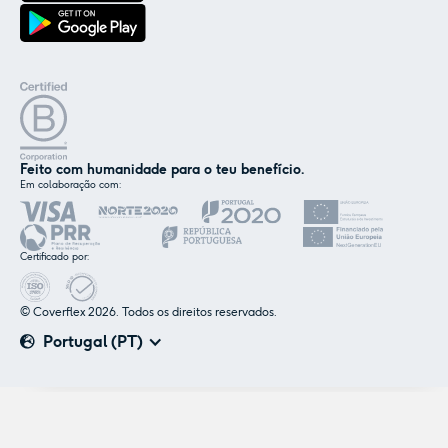
Feito com humanidade para o teu benefício.
Em colaboração com:
✕
Nós e os nossos parceiros usamos cookies ou
tecnologias semelhantes, conforme
Certificado por:
mencionado na
política de cookies
.
© Coverflex 2026. Todos os direitos reservados.
Aceitar
Personalizar
Portugal (PT)