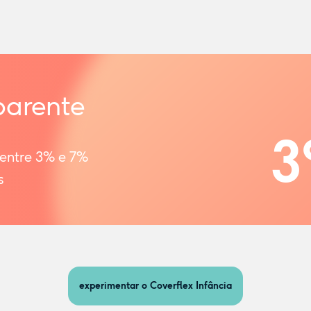
parente
3
 entre 3% e 7%
s
experimentar o Coverflex Infância