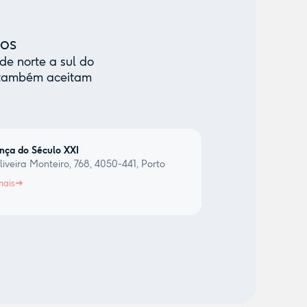
mos
de norte a sul do
e também aceitam
nça do Século XXI
iveira Monteiro, 768, 4050-441, Porto
mais