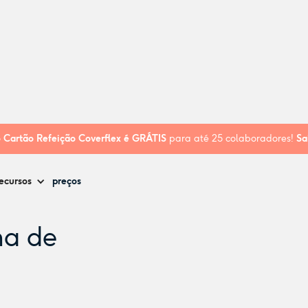
Teixeira
o
Cartão Refeição Coverflex é
GRÁTIS
para até 25 colaboradores!
Sa
ecursos
preços
na de