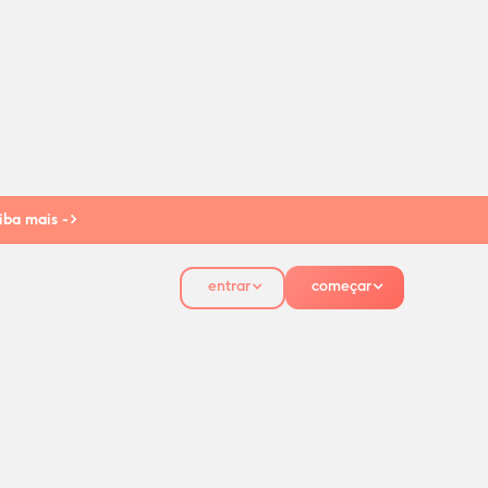
iba mais ->
entrar
começar