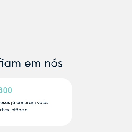
fiam em nós
.300
esas já emitiram vales
flex Infância