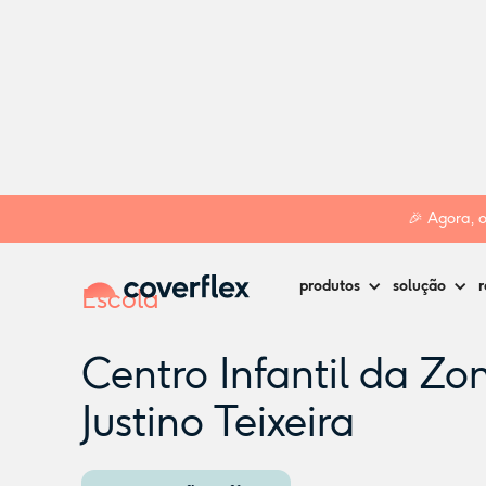
Home
Creches
Porto
Centro Infantil da Zona de Justino 
🎉 Agora, 
produtos
solução
r
Escola
Centro Infantil da Zo
Justino Teixeira