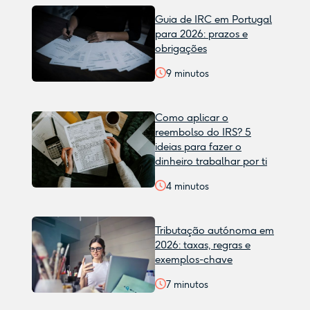
Guia de IRC em Portugal
para 2026: prazos e
obrigações
9
minutos
Como aplicar o
reembolso do IRS? 5
ideias para fazer o
dinheiro trabalhar por ti
4
minutos
Tributação autónoma em
2026: taxas, regras e
exemplos-chave
7
minutos