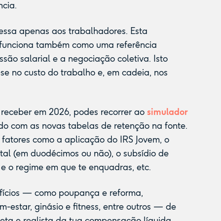
ncia.
ressa apenas aos trabalhadores. Esta
l funciona também como uma referência
ssão salarial e a negociação coletiva. Isto
r-se no custo do trabalho e, em cadeia, nos
 receber em 2026, podes recorrer ao
simulador
zado com as novas tabelas de retenção na fonte.
ar fatores como a aplicação do IRS Jovem, o
tal (em duodécimos ou não), o subsídio de
o e o regime em que te enquadras, etc.
efícios — como poupança e reforma,
-estar, ginásio e fitness, entre outros — de
ta e realista da tua compensação líquida