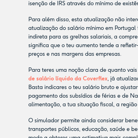
isenção de IRS através do mínimo de existê
Para além disso, esta atualização não inte
atualização do salário mínimo em Portuga
indireta para as grelhas salariais, a compre
significa que o teu aumento tende a refleti
preços e nas margens das empresas.
Para teres uma noção clara de quanto vais
de salário líquido da Coverflex
, já atuali
Basta indicares o teu salário bruto e ajust
pagamento dos subsídios de férias e de Na
alimentação, a tua situação fiscal, a regiã
O simulador permite ainda considerar ben
transportes públicos, educação, saúde e bem
modo a obteres uma estimativa mais comple