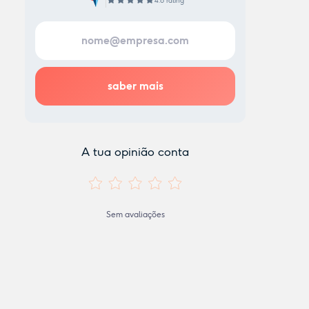
4.8 rating
A tua opinião conta
Sem avaliações