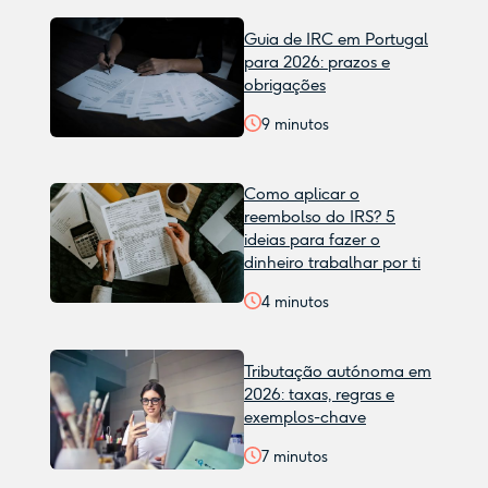
Guia de IRC em Portugal
para 2026: prazos e
obrigações
9
minutos
Como aplicar o
reembolso do IRS? 5
ideias para fazer o
dinheiro trabalhar por ti
4
minutos
Tributação autónoma em
2026: taxas, regras e
exemplos-chave
7
minutos