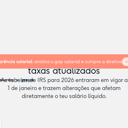
s de IRS 2026 em Portugal: esc
rência salarial:
analisa o gap salarial e cumpre a diretiva
c
taxas atualizados
As
tabelas de IRS para 2026
entraram em vigor a
ecursos
preços
1 de janeiro e trazem alterações que afetam
diretamente o teu salário líquido.