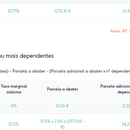
47,17%
1272,31 €
21,4
fonte: AT 
u mais dependentes
xa) - Parcela a abater - (Parcela adicional a abater x nº depende
Taxa marginal
Parcela adicion
Parcela a abater
máxima
depen
0%
0,00 €
0,0
12.5% x 2.60 x (1273.85 -
12,5%
34,2
R)