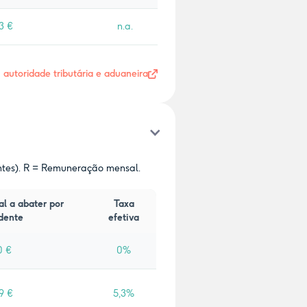
3 €
n.a.
- autoridade tributária e aduaneira
ntes). R = Remuneração mensal.
al a abater por
Taxa
dente
efetiva
0 €
0%
9 €
5,3%