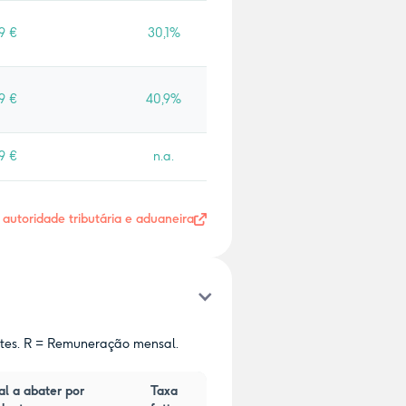
9 €
30,1%
9 €
40,9%
9 €
n.a.
- autoridade tributária e aduaneira
ntes. R = Remuneração mensal.
al a abater por
Taxa