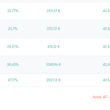
22,77%
289,47 €
42,8
25,7%
370,72 €
42,8
28,81%
476,12 €
42,8
38,43%
1049,96 €
42,8
47,17%
2821,13 €
42,8
fonte: AT 