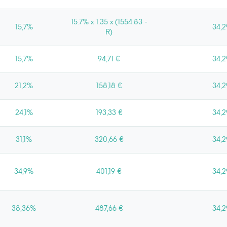
15.7% x 1.35 x (1554.83 -
15,7%
34,2
R)
15,7%
94,71 €
34,2
21,2%
158,18 €
34,2
24,1%
193,33 €
34,2
31,1%
320,66 €
34,2
34,9%
401,19 €
34,2
38,36%
487,66 €
34,2