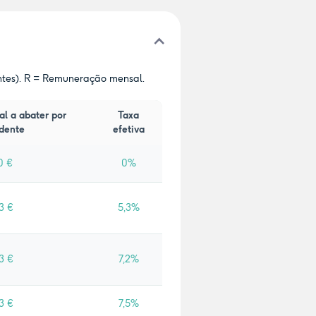
ntes). R = Remuneração mensal.
al a abater por
Taxa
dente
efetiva
0 €
0%
3 €
5,3%
3 €
7,2%
3 €
7,5%