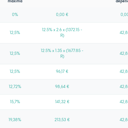
máxima
depen
0%
0,00 €
0,0
12.5% x 2.6 x (1372.15 -
12,5%
42,8
R)
12.5% x 1.35 x (1677.85 -
12,5%
42,8
R)
12,5%
96,17 €
42,8
12,72%
98,64 €
42,8
15,7%
141,32 €
42,8
19,38%
213,53 €
42,8