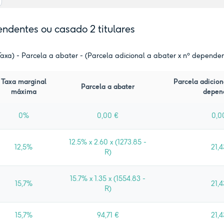
dentes ou casado 2 titulares
xa) - Parcela a abater - (Parcela adicional a abater x nº depende
Taxa marginal
Parcela adicion
Parcela a abater
máxima
depen
0%
0,00 €
0,0
12.5% x 2.60 x (1273.85 -
12,5%
21,4
R)
15.7% x 1.35 x (1554.83 -
15,7%
21,4
R)
15,7%
94,71 €
21,4