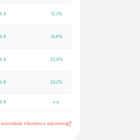
6 €
12,3%
6 €
14,8%
6 €
20,8%
6 €
33,2%
6 €
n.a.
- autoridade tributária e aduaneira