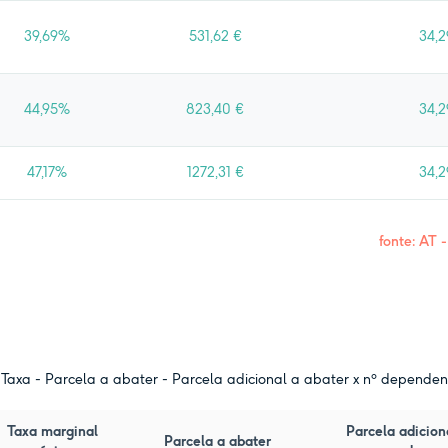
39,69%
531,62 €
34,2
44,95%
823,40 €
34,2
47,17%
1272,31 €
34,2
fonte: AT 
Taxa - Parcela a abater - Parcela adicional a abater x nº depende
Taxa marginal
Parcela adicion
Parcela a abater