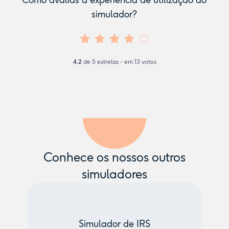
Como avalias a experiência de utilização do
simulador?
4.2
de
5
estrelas - em
13
votos
Conhece os nossos outros
simuladores
Simulador de IRS