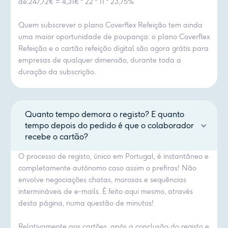
de:247,72€ = 4,31€ * 22 * 11 * 23,75%
Quem subscrever o plano Coverflex Refeição tem ainda
uma maior oportunidade de poupança: o plano Coverflex
Refeição e o cartão refeição digital são agora grátis para
empresas de qualquer dimensão, durante toda a
duração da subscrição.
Quanto tempo demora o registo? E quanto
tempo depois do pedido é que o colaborador
recebe o cartão?
O processo de registo, único em Portugal, é instantâneo e
completamente autónomo caso assim o prefiras! Não
envolve negociações chatas, morosas e sequências
intermináveis de e-mails. É feito aqui mesmo, através
desta página, numa questão de minutos!
Relativamente aos cartões, após a conclusão do registo e