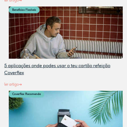
ler artigo
Benefícios Flexíveis
5 aplicações onde podes usar o teu cartão refeição
Coverflex
ler artigo
Coverflex Recomenda