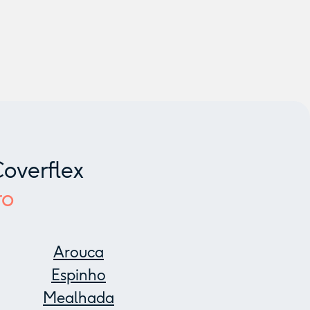
overflex
ro
Arouca
Espinho
Mealhada