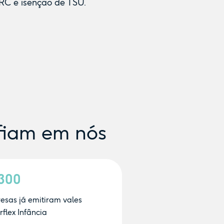
RC e isenção de TSU.
fiam em nós
.300
esas já emitiram vales
flex Infância