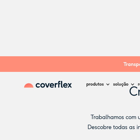
Home
Creches
Anadia
Transpa
produtos
solução
r
Cr
Trabalhamos com um
Descobre todas as in