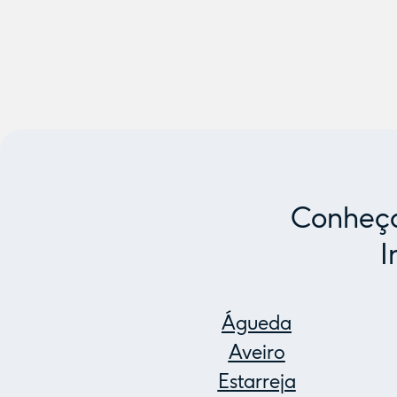
Conheça
I
Águeda
Aveiro
Estarreja