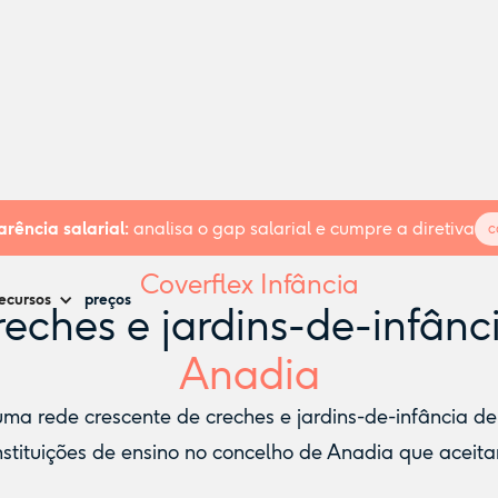
rência salarial:
analisa o gap salarial e cumpre a diretiva
c
Coverflex Infância
ecursos
preços
eches e jardins-de-infânc
Anadia
a rede crescente de creches e jardins-de-infância de n
stituições de ensino no concelho de Anadia que aceita