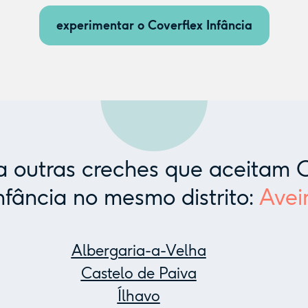
experimentar o Coverflex Infância
 outras creches que aceitam C
nfância no mesmo distrito:
Avei
Albergaria-a-Velha
Castelo de Paiva
Ílhavo