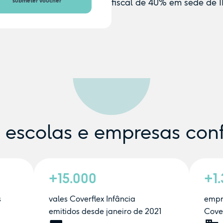
submeter voucher
fiscal de 40% em sede de I
e escolas e empresas con
+15.000
+1
s
vales Coverflex Infância
empr
emitidos desde janeiro de 2021
Cover