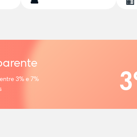
parente
3
 entre 3% e 7%
s