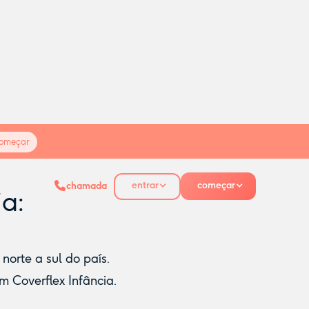
omeçar
entrar
começar
chamada
ia:
orte a sul do país.
m Coverflex Infância.