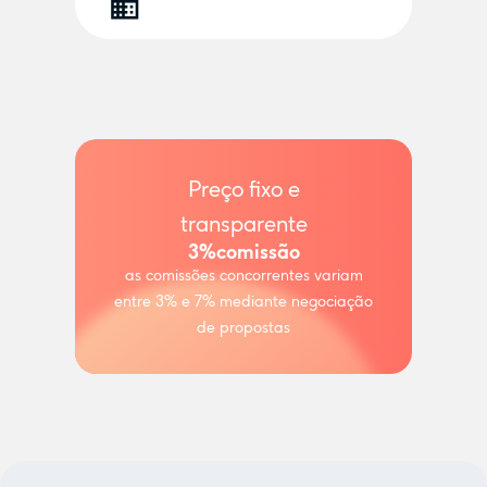
Preço fixo e
transparente
3%
comissão
as comissões concorrentes variam
entre 3% e 7% mediante negociação
de propostas