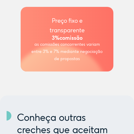
Preço fixo e
transparente
3%
comissão
as comissões concorrentes variam
entre 3% e 7% mediante negociação
de propostas
Conheça outras
creches que aceitam