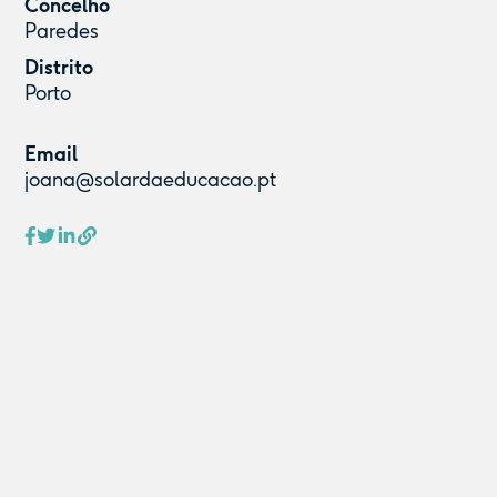
Concelho
Paredes
Distrito
Porto
Email
joana@solardaeducacao.pt