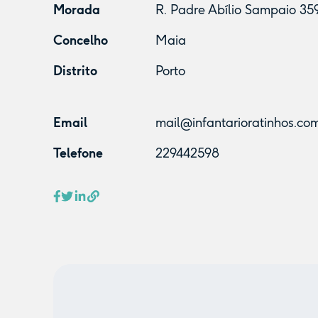
Morada
R. Padre Abílio Sampaio 35
Concelho
Maia
Distrito
Porto
Email
mail@infantarioratinhos.co
Telefone
229442598