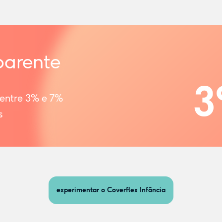
parente
3
 entre 3% e 7%
s
experimentar o Coverflex Infância