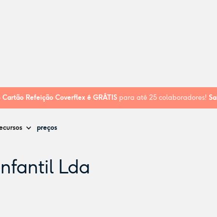
o
Cartão Refeição Coverflex é
GRÁTIS
para até 25 colaboradores!
Sa
ecursos
preços
nfantil Lda