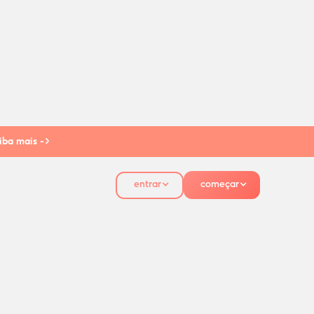
iba mais ->
entrar
começar