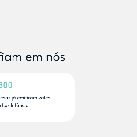
fiam em nós
.300
esas já emitiram vales
flex Infância