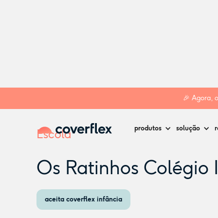
Home
Creches
Maia
Os Ratinhos Colégio Infantil Lda
🎉 Agora, 
produtos
solução
r
Escola
Os Ratinhos Colégio I
aceita coverflex infância