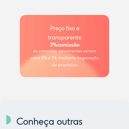
Preço fixo e
transparente
3%
comissão
as comissões concorrentes variam
entre 3% e 7% mediante negociação
de propostas
Conheça outras