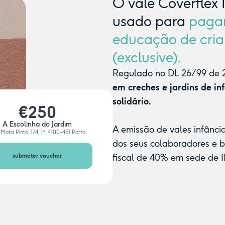
O vale Coverflex 
usado para
paga
educação de cria
(exclusive).
Regulado no DL 26/99 de 2
em creches e jardins de in
solidário.
€250
A Escolinha do Jardim
A emissão de vales infânci
Mota Pinto, 174, 1º, 4100-451 Porto
dos seus colaboradores e 
submeter voucher
fiscal de 40% em sede de I