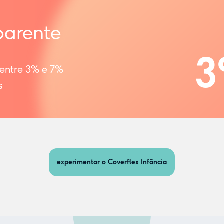
parente
3
 entre 3% e 7%
s
experimentar o Coverflex Infância