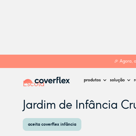
Home
Creches
Póvoa de Varzim
Jardim de Infância Cruz
🎉 Agora, 
produtos
solução
r
Escola
Jardim de Infância Cr
aceita coverflex infância