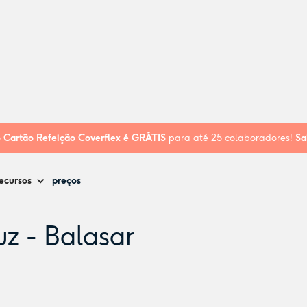
 - Balasar
o
Cartão Refeição Coverflex é
GRÁTIS
para até 25 colaboradores!
Sa
ecursos
preços
uz - Balasar