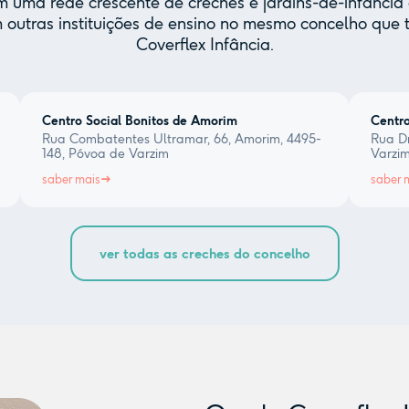
uma rede crescente de creches e jardins-de-infância 
 outras instituições de ensino no mesmo concelho qu
Coverflex Infância.
Centro Social Bonitos de Amorim
Centro
Rua Combatentes Ultramar, 66, Amorim, 4495-
Rua Dr
148, Póvoa de Varzim
Varzi
saber mais
saber 
ver todas as creches do concelho