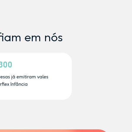
fiam em nós
.300
esas já emitiram vales
flex Infância