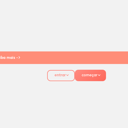
iba mais ->
entrar
começar