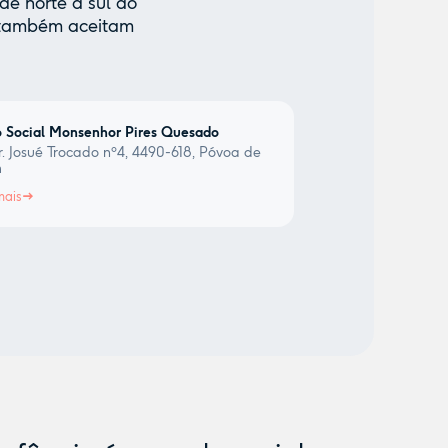
de norte a sul do
e também aceitam
 Social Monsenhor Pires Quesado
. Josué Trocado nº4, 4490-618, Póvoa de
m
mais