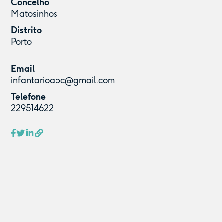
Concelho
Matosinhos
Distrito
Porto
Email
infantarioabc@gmail.com
Telefone
229514622