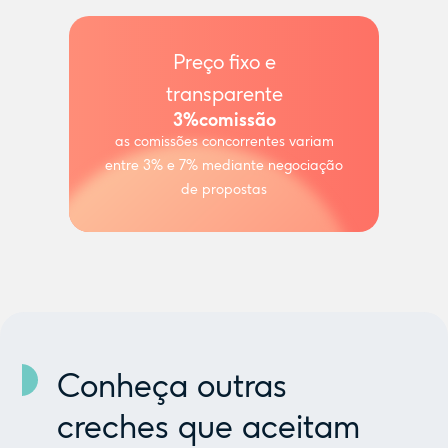
Preço fixo e
transparente
3%
comissão
as comissões concorrentes variam
entre 3% e 7% mediante negociação
de propostas
Conheça outras
creches que aceitam