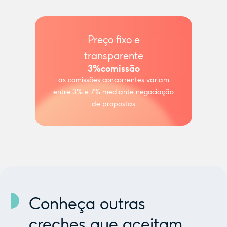
Preço fixo e
transparente
3%
comissão
as comissões concorrentes variam
entre 3% e 7% mediante negociação
de propostas
Conheça outras
creches que aceitam