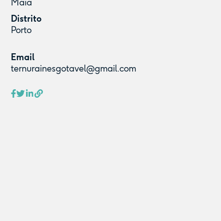
Maia
Distrito
Porto
Email
ternurainesgotavel@gmail.com