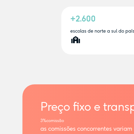
+2.600
escolas de norte a sul do paí
Preço fixo e trans
3%
comissão
as comissões concorrentes variam