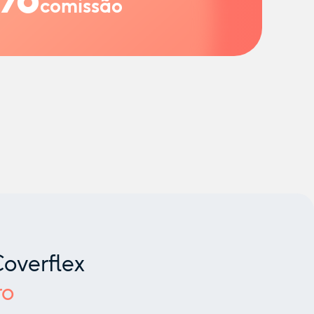
comissão
overflex
ro