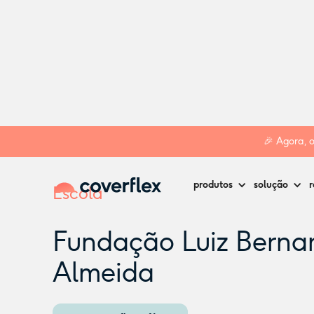
Home
Creches
Vale de Cambra
Fundação Luiz Bernard
🎉 Agora, 
produtos
solução
r
Escola
Fundação Luiz Berna
Almeida