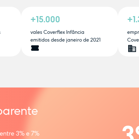
+15.000
+1
s
vales Coverflex Infância
empr
emitidos desde janeiro de 2021
Cover
parente
3
 entre 3% e 7%