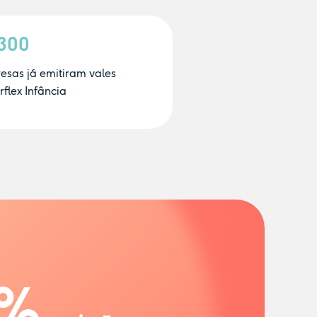
.300
esas já emitiram vales
flex Infância
%