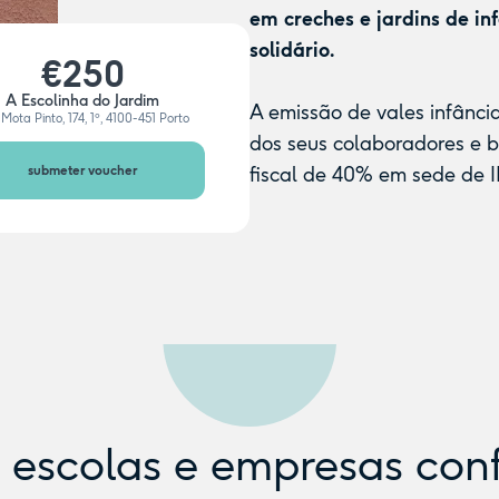
em creches e jardins de in
solidário.
€250
A Escolinha do Jardim
A emissão de vales infânci
Mota Pinto, 174, 1º, 4100-451 Porto
dos seus colaboradores e 
submeter voucher
fiscal de 40% em sede de I
e escolas e empresas con