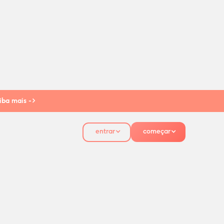
iba mais ->
entrar
começar