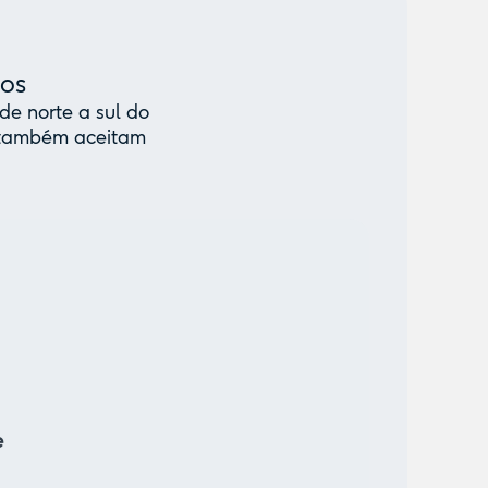
mos
de norte a sul do
e também aceitam
e