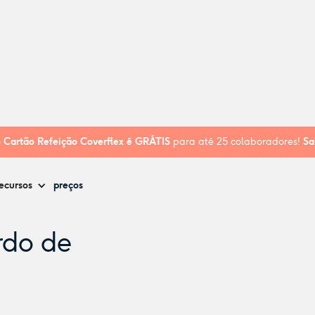
o de Almeida
o
Cartão Refeição Coverflex é
GRÁTIS
para até 25 colaboradores!
Sa
ecursos
preços
rdo de