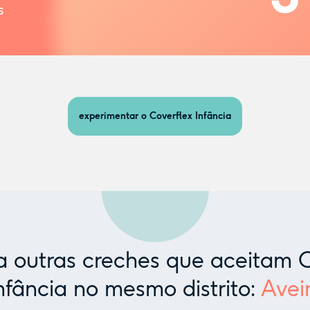
s
experimentar o Coverflex Infância
 outras creches que aceitam C
nfância no mesmo distrito:
Avei