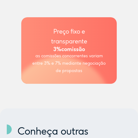
Preço fixo e
transparente
3%
comissão
as comissões concorrentes variam
entre 3% e 7% mediante negociação
de propostas
Conheça outras