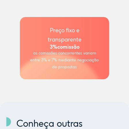
Preço fixo e
transparente
3%
comissão
as comissões concorrentes variam
entre 3% e 7% mediante negociação
de propostas
Conheça outras