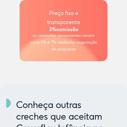
Preço fixo e
transparente
3%
comissão
as comissões concorrentes variam
entre 3% e 7% mediante negociação
de propostas
Conheça outras
creches que aceitam