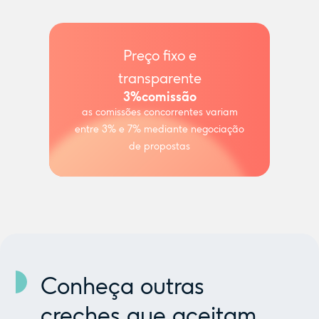
Preço fixo e
transparente
3%
comissão
as comissões concorrentes variam
entre 3% e 7% mediante negociação
de propostas
Conheça outras
creches que aceitam