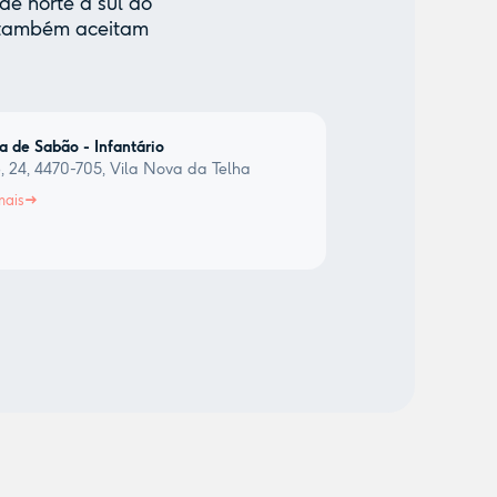
de norte a sul do
e também aceitam
a de Sabão - Infantário
, 24, 4470-705, Vila Nova da Telha
mais