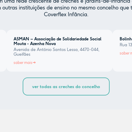
uma rede crescente de creches e jardins-de-infância 
 outras instituições de ensino no mesmo concelho qu
Coverflex Infância.
ASMAN – Associação de Solidariedade Social
Bolinh
Mouta - Azenha Nova
Rua 13
Avenida de António Santos Lessa, 4470-044,
saber 
Gueifães
saber mais
ver todas as creches do concelho