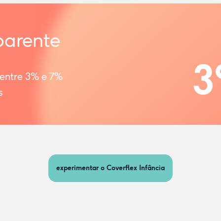
parente
3
 entre 3% e 7%
s
experimentar o Coverflex Infância