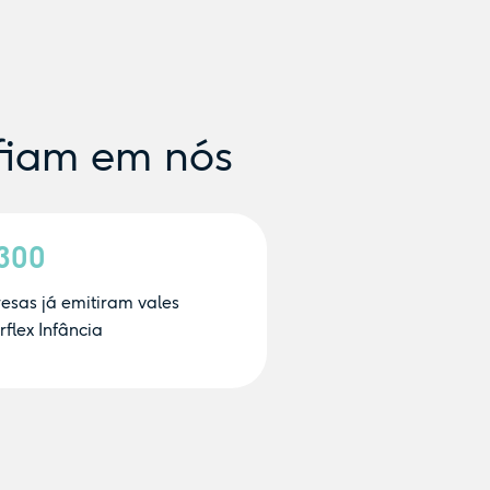
fiam em nós
.300
esas já emitiram vales
flex Infância