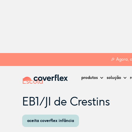
Home
Creches
Maia
EB1/JI de Crestins
🎉 Agora, 
produtos
solução
r
Escola
EB1/JI de Crestins
aceita coverflex infância