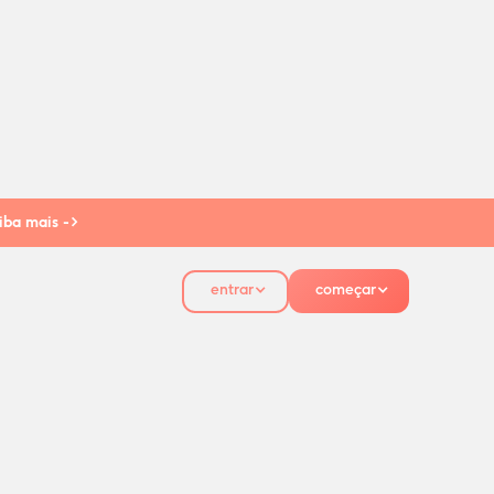
iba mais ->
entrar
começar