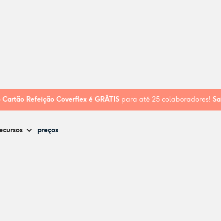
o
Cartão Refeição Coverflex é
GRÁTIS
para até 25 colaboradores!
Sa
ecursos
preços