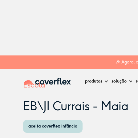
Home
Creches
Maia
EB\JI Currais - Maia
🎉 Agora, 
produtos
solução
r
Escola
EB\JI Currais - Maia
aceita coverflex infância