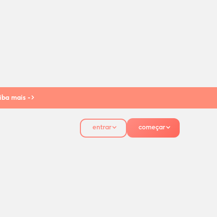
iba mais ->
entrar
começar