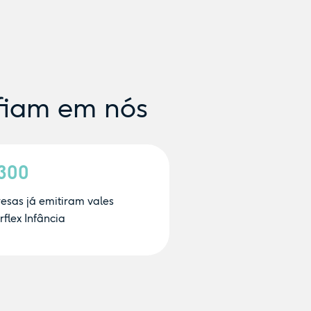
fiam em nós
.300
esas já emitiram vales
flex Infância