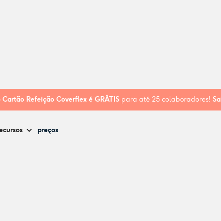
o
Cartão Refeição Coverflex é
GRÁTIS
para até 25 colaboradores!
Sa
ecursos
preços