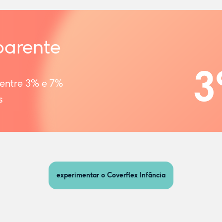
parente
3
 entre 3% e 7%
s
experimentar o Coverflex Infância