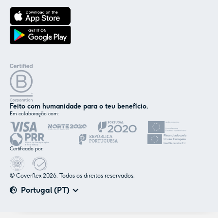
Feito com humanidade para o teu benefício.
Em colaboração com:
✕
Nós e os nossos parceiros usamos cookies ou
tecnologias semelhantes, conforme
Certificado por:
mencionado na
política de cookies
.
© Coverflex 2026. Todos os direitos reservados.
Aceitar
Personalizar
Portugal (PT)