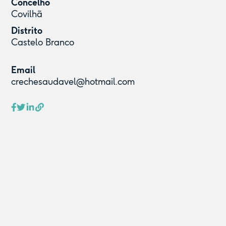
Concelho
Covilhã
Distrito
Castelo Branco
Email
crechesaudavel@hotmail.com