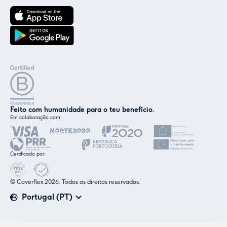
Feito com humanidade para o teu benefício.
Em colaboração com:
✕
Nós e os nossos parceiros usamos cookies ou
tecnologias semelhantes, conforme
Certificado por:
mencionado na
política de cookies
.
© Coverflex 2026. Todos os direitos reservados.
Aceitar
Personalizar
Portugal (PT)