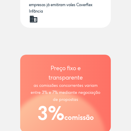
empresas já emitiram vales Coverflex
Infância
Preço fixo e
transparente
as comissões concorrentes variam
entre 3% e 7% mediante negociação
de propostas
3%
comissão