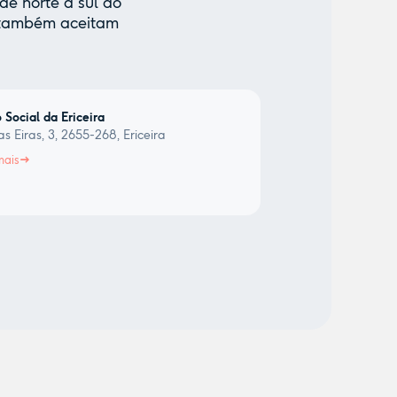
de norte a sul do
e também aceitam
 Social da Ericeira
s Eiras, 3, 2655-268, Ericeira
mais