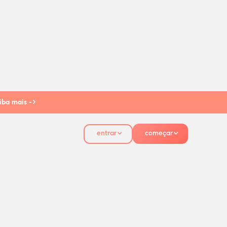
iba mais ->
entrar
começar