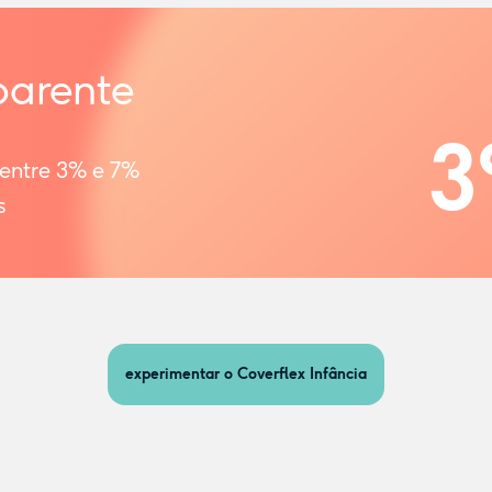
parente
3
 entre 3% e 7%
s
experimentar o Coverflex Infância