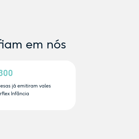
fiam em nós
.300
esas já emitiram vales
flex Infância