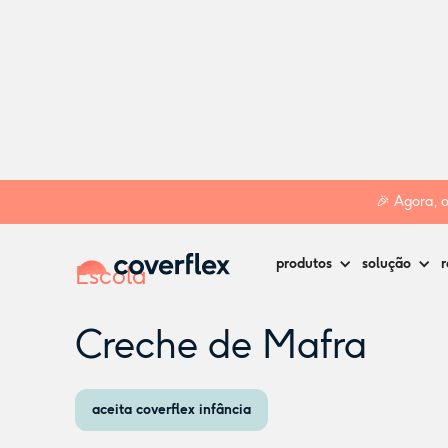
Home
Creches
Mafra
Creche de Mafra
🎉 Agora, 
produtos
solução
r
Escola
Creche de Mafra
aceita coverflex infância