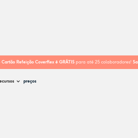
o
Cartão Refeição Coverflex é
GRÁTIS
para até 25 colaboradores!
Sa
ecursos
preços