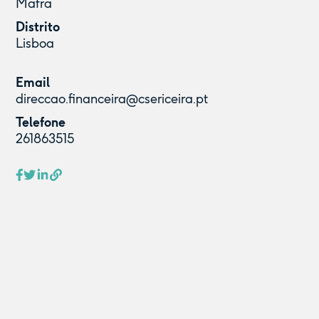
Mafra
Distrito
Lisboa
Email
direccao.financeira@csericeira.pt
Telefone
261863515