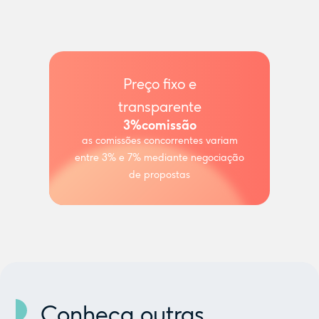
Preço fixo e
transparente
3%
comissão
as comissões concorrentes variam
entre 3% e 7% mediante negociação
de propostas
Conheça outras