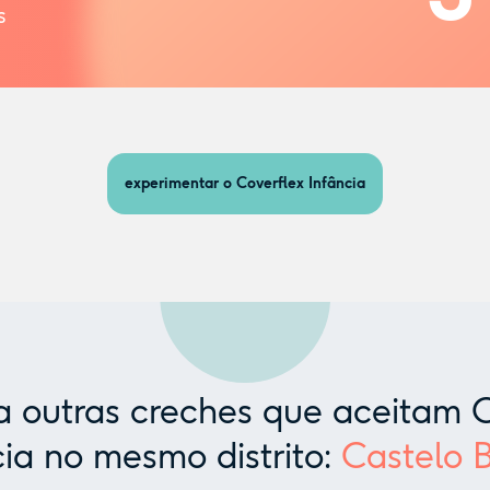
s
experimentar o Coverflex Infância
 outras creches que aceitam C
cia no mesmo distrito:
Castelo 