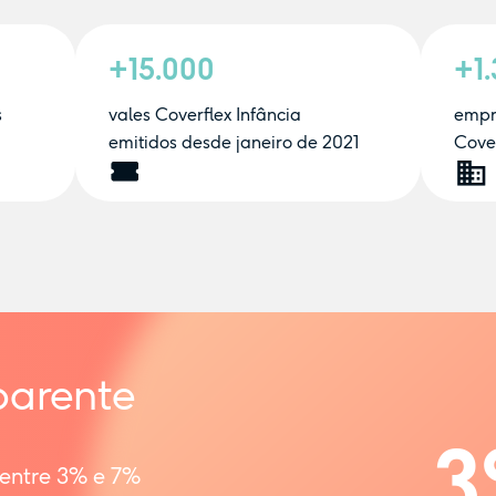
+15.000
+1
s
vales Coverflex Infância
empr
emitidos desde janeiro de 2021
Cover
parente
3
 entre 3% e 7%