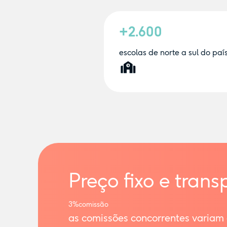
+2.600
escolas de norte a sul do paí
Preço fixo e trans
3%
comissão
as comissões concorrentes variam