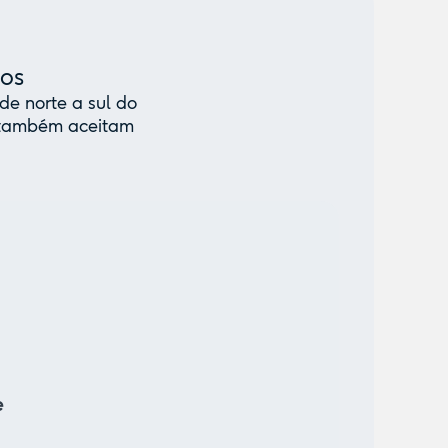
mos
de norte a sul do
e também aceitam
e