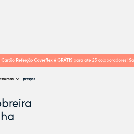
eira Formosa - A Carochinha
o
Cartão Refeição Coverflex é
GRÁTIS
para até 25 colaboradores!
Sa
ecursos
preços
breira
nha