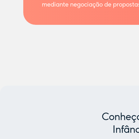
mediante negociação de proposta
Conheça
Infân