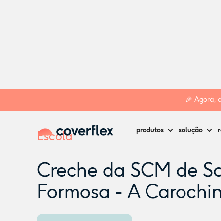
Home
Creches
Proença-a-Nova
Creche da SCM de Sobr
🎉 Agora, 
produtos
solução
r
Escola
Creche da SCM de So
Formosa - A Carochi