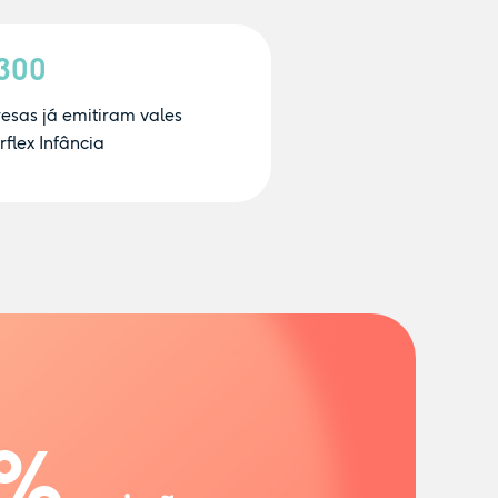
.300
esas já emitiram vales
flex Infância
%