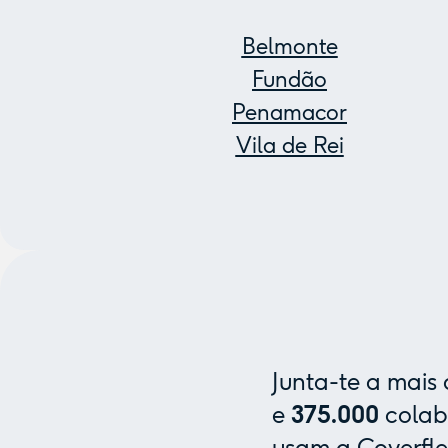
Belmonte
Fundão
Penamacor
Vila de Rei
Junta-te a mais
e
375.000
colab
usam a Coverfle