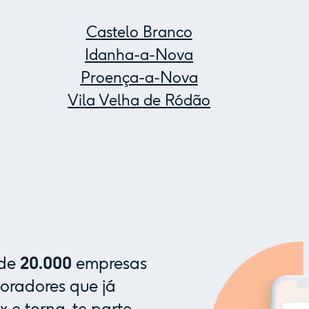
Castelo Branco
Idanha-a-Nova
Proença-a-Nova
Vila Velha de Ródão
 de
20.000
empresas
oradores que já
x e torna-te parte