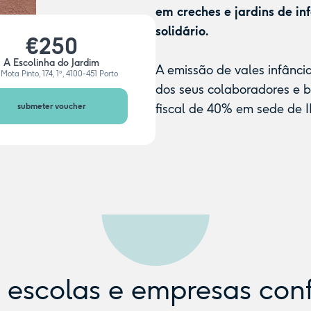
em creches e jardins de in
solidário.
€250
A Escolinha do Jardim
A emissão de vales infânci
Mota Pinto, 174, 1º, 4100-451 Porto
dos seus colaboradores e 
submeter voucher
fiscal de 40% em sede de I
e escolas e empresas con