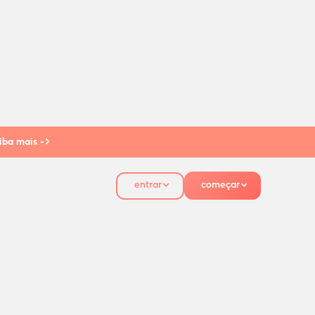
iba mais ->
entrar
começar