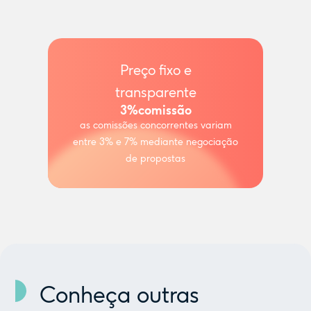
Preço fixo e
transparente
3%
comissão
as comissões concorrentes variam
entre 3% e 7% mediante negociação
de propostas
Conheça outras