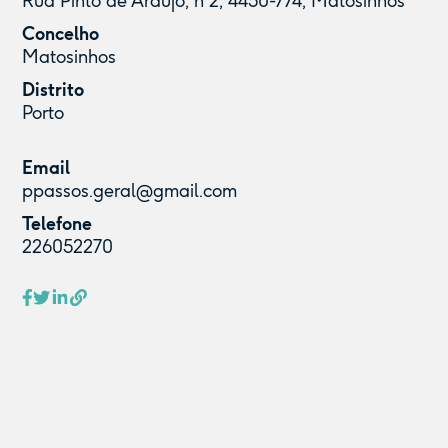
Rua Pinto de Araújo, n 2, 4450-774, Matosinhos
Concelho
Matosinhos
Distrito
Porto
Email
ppassos.geral@gmail.com
Telefone
226052270