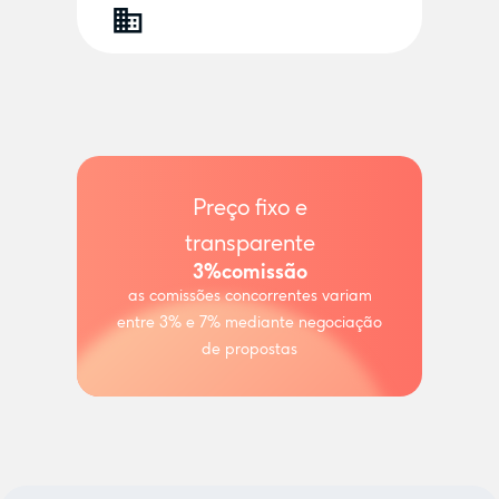
Preço fixo e
transparente
3%
comissão
as comissões concorrentes variam
entre 3% e 7% mediante negociação
de propostas