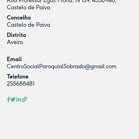
Rua Professor Egas Moniz, N 139, 4550-146,
Castelo de Paiva
Concelho
Castelo de Paiva
Distrito
Aveiro
Email
CentroSocialParoquialSobrado@gmail.com
Telefone
255688481