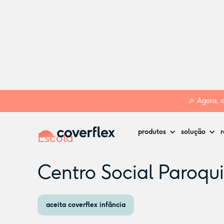
Home
Creches
Figueira da Foz
Centro Social Paroquial 
🎉 Agora, 
produtos
solução
r
Escola
Centro Social Paroqu
aceita coverflex infância