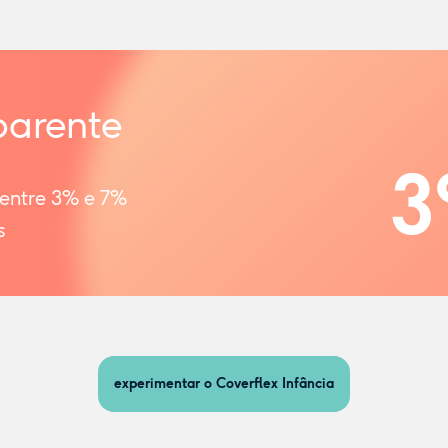
parente
3
 entre 3% e 7%
s
experimentar o Coverflex Infância