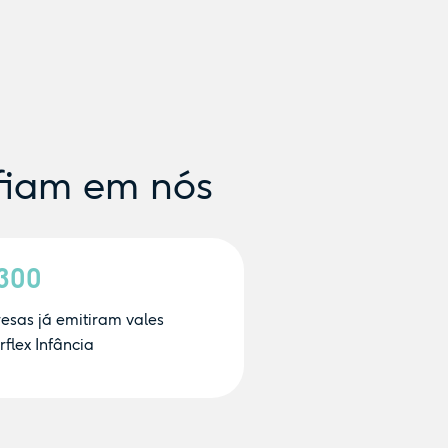
fiam em nós
.300
esas já emitiram vales
flex Infância