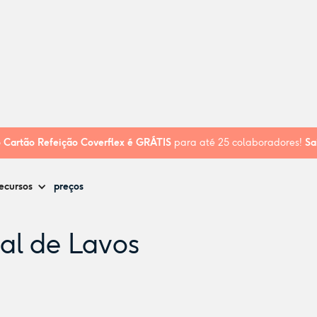
de Lavos
o
Cartão Refeição Coverflex é
GRÁTIS
para até 25 colaboradores!
Sa
ecursos
preços
ial de Lavos