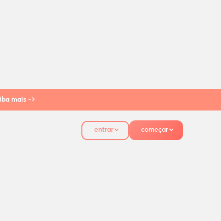
iba mais ->
entrar
começar