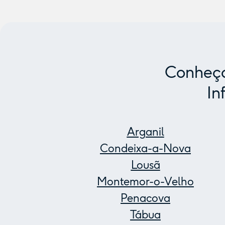
Conheça
In
Arganil
Condeixa-a-Nova
Lousã
Montemor-o-Velho
Penacova
Tábua