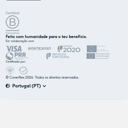
Feito com humanidade para o teu benefício.
Em colaboração com:
✕
Nós e os nossos parceiros usamos cookies ou
tecnologias semelhantes, conforme
Certificado por:
mencionado na
política de cookies
.
© Coverflex 2026. Todos os direitos reservados.
Aceitar
Personalizar
Portugal (PT)