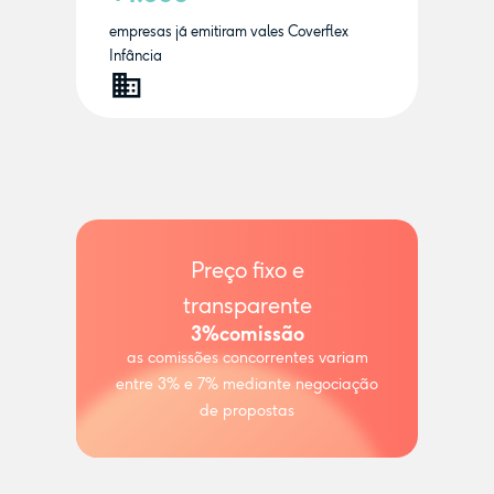
empresas já emitiram vales Coverflex
Infância
Preço fixo e
transparente
3%
comissão
as comissões concorrentes variam
entre 3% e 7% mediante negociação
de propostas