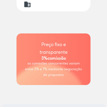
Preço fixo e
transparente
3%
comissão
as comissões concorrentes variam
entre 3% e 7% mediante negociação
de propostas