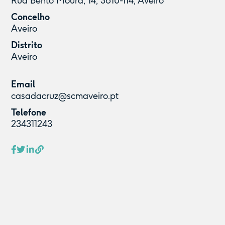
Rua Bento Moura, 14, 3810-114, Aveiro
Concelho
Aveiro
Distrito
Aveiro
Email
casadacruz@scmaveiro.pt
Telefone
234311243