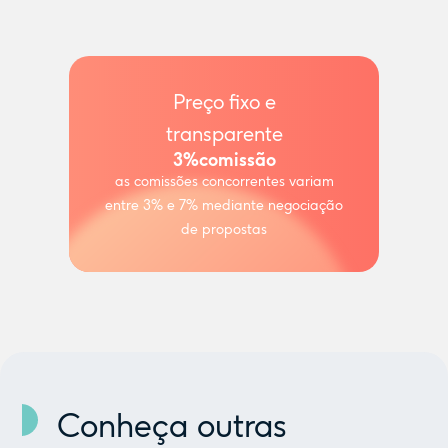
Preço fixo e
transparente
3%
comissão
as comissões concorrentes variam
entre 3% e 7% mediante negociação
de propostas
Conheça outras