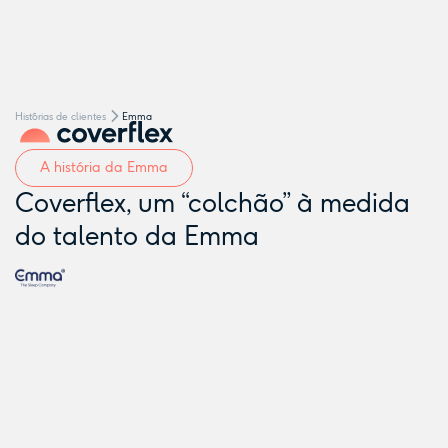
Hist´órias de clientes
Emma
A história da Emma
Coverflex, um “colchão” à medida
do talento da Emma