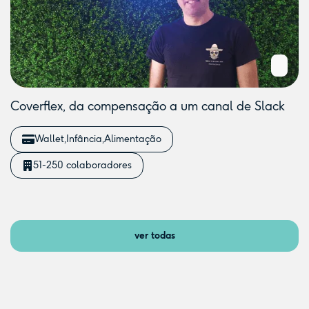
Coverflex, da compensação a um canal de Slack
Wallet
Infância
Alimentação
51-250 colaboradores
ver todas