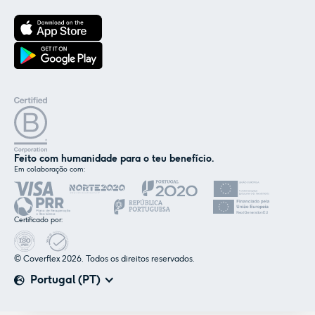
Feito com humanidade para o teu benefício.
Em colaboração com:
✕
Nós e os nossos parceiros usamos cookies ou
tecnologias semelhantes, conforme
Certificado por:
mencionado na
política de cookies
.
© Coverflex 2026. Todos os direitos reservados.
Aceitar
Personalizar
Portugal (PT)