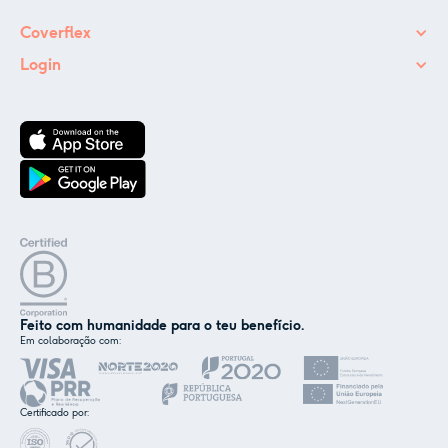
Coverflex
Login
Feito com humanidade para o teu benefício.
Em colaboração com:
✕
Nós e os nossos parceiros usamos cookies ou
tecnologias semelhantes, conforme
Certificado por:
mencionado na
política de cookies
.