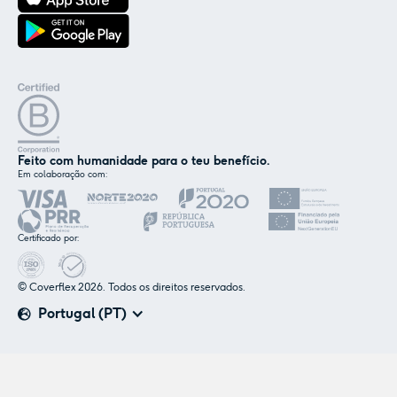
Feito com humanidade para o teu benefício.
Em colaboração com:
✕
Nós e os nossos parceiros usamos cookies ou
tecnologias semelhantes, conforme
mencionado na
política de cookies
.
Certificado por:
© Coverflex 2026. Todos os direitos reservados.
Aceitar
Personalizar
Portugal (PT)