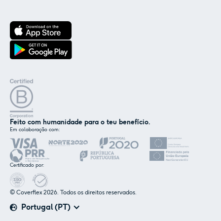
Feito com humanidade para o teu benefício.
Em colaboração com:
✕
Nós e os nossos parceiros usamos cookies ou
tecnologias semelhantes, conforme
mencionado na
política de cookies
.
Certificado por:
© Coverflex 2026. Todos os direitos reservados.
Aceitar
Personalizar
Portugal (PT)