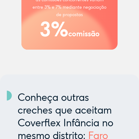
entre 3% e 7% mediante negociação
de propostas
3%
comissão
Conheça outras
creches que aceitam
Coverflex Infância no
mesmo distrito:
Faro