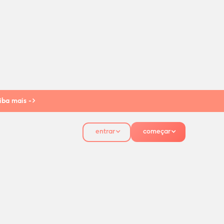
iba mais ->
entrar
começar