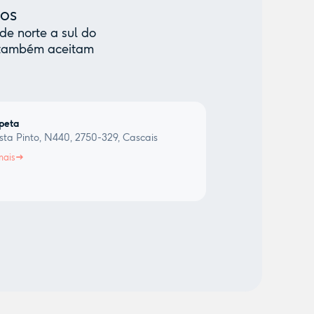
mos
de norte a sul do
e também aceitam
peta
sta Pinto, N440, 2750-329, Cascais
mais