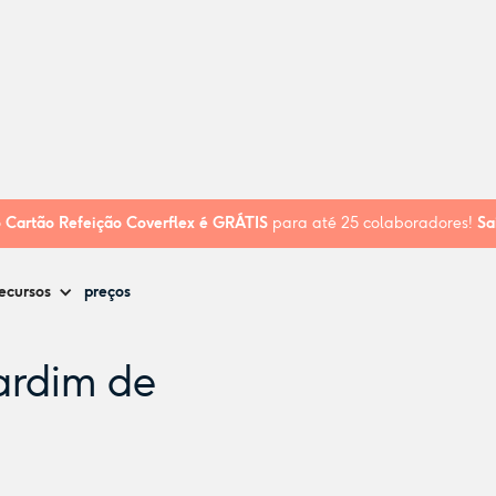
nfância
o
Cartão Refeição Coverflex é
GRÁTIS
para até 25 colaboradores!
Sa
ecursos
preços
ardim de