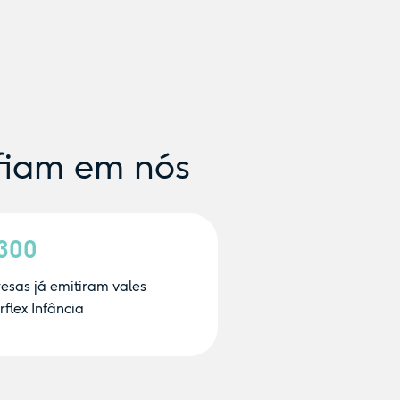
fiam em nós
.300
esas já emitiram vales
flex Infância