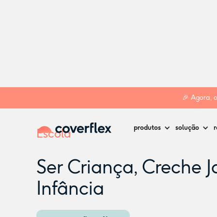
Home
Creches
Cascais
Ser Criança, Creche Jardim de I
🎉 Agora, 
produtos
solução
r
Escola
Ser Criança, Creche J
Infância