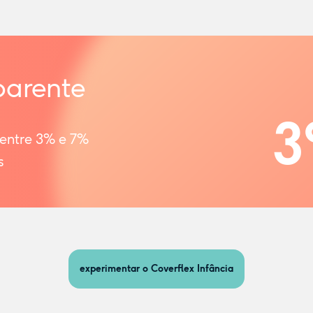
parente
3
 entre 3% e 7%
s
experimentar o Coverflex Infância