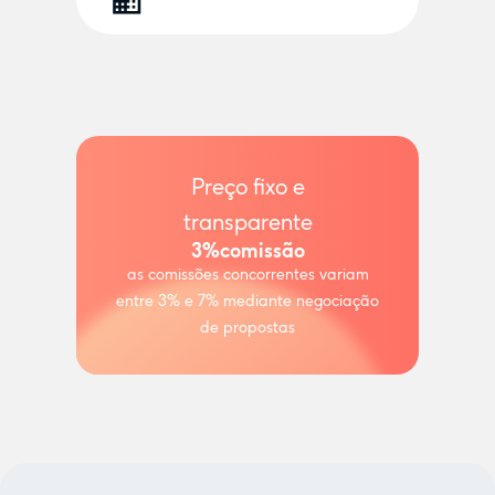
Preço fixo e
transparente
3%
comissão
as comissões concorrentes variam
entre 3% e 7% mediante negociação
de propostas