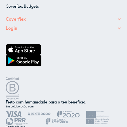
Coverflex Budgets
Coverflex
Login
Feito com humanidade para o teu benefício.
Em colaboração com:
✕
Nós e os nossos parceiros usamos cookies ou
tecnologias semelhantes, conforme
mencionado na
política de cookies
.
Certificado por: