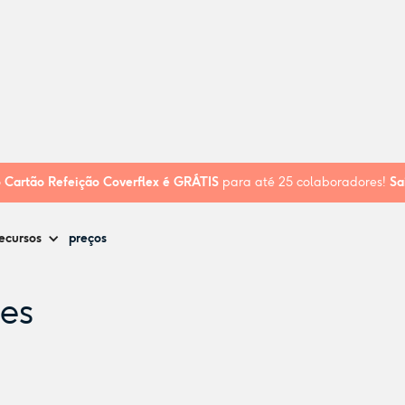
o
Cartão Refeição Coverflex é
GRÁTIS
para até 25 colaboradores!
Sa
ecursos
preços
tes