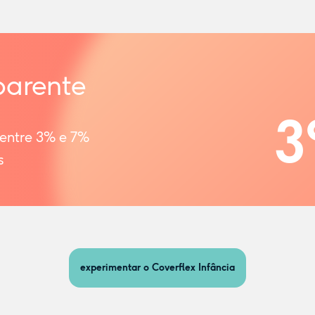
parente
3
 entre 3% e 7%
s
experimentar o Coverflex Infância