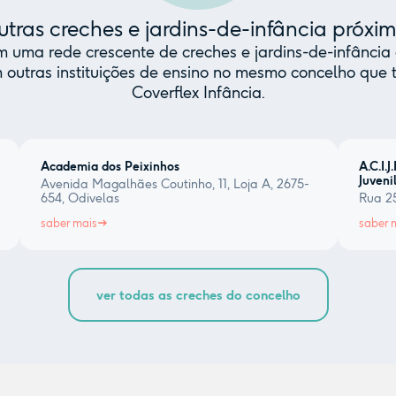
tras creches e jardins-de-infância próxi
uma rede crescente de creches e jardins-de-infância 
 outras instituições de ensino no mesmo concelho qu
Coverflex Infância.
Academia dos Peixinhos
A.C.I.
Juveni
Avenida Magalhães Coutinho, 11, Loja A, 2675-
654, Odivelas
Rua 2
saber mais
saber 
ver todas as creches do concelho