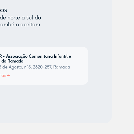
mos
de norte a sul do
e também aceitam
J.R - Associação Comunitária Infantil e
l da Ramada
5 de Agosto, nº3, 2620-257, Ramada
mais