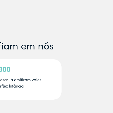
fiam em nós
.300
esas já emitiram vales
flex Infância