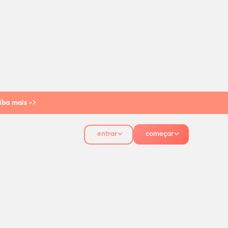
iba mais ->
entrar
começar