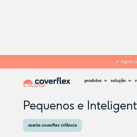
Home
Creches
Odivelas
Pequenos e Inteligentes
🎉 Agora, 
produtos
solução
r
Escola
Pequenos e Inteligen
aceita coverflex infância