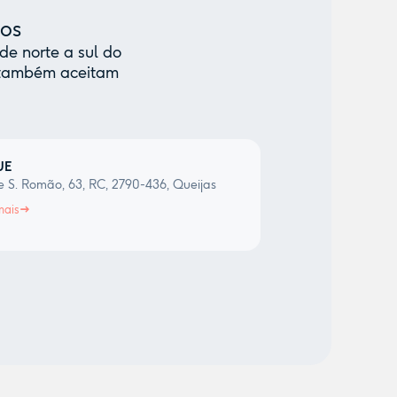
mos
de norte a sul do
e também aceitam
UE
 S. Romão, 63, RC, 2790-436, Queijas
mais