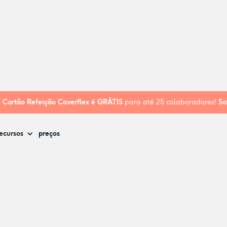
o
Cartão Refeição Coverflex é
GRÁTIS
para até 25 colaboradores!
Sa
ecursos
preços