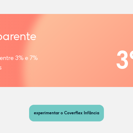
parente
3
 entre 3% e 7%
s
experimentar o Coverflex Infância