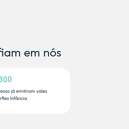
fiam em nós
.300
esas já emitiram vales
flex Infância