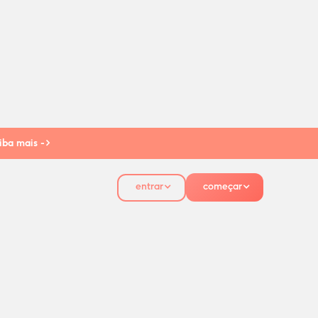
iba mais ->
entrar
começar