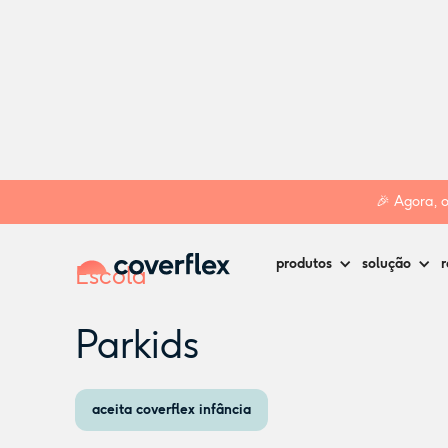
Home
Creches
Oeiras
Parkids
🎉 Agora, 
produtos
solução
r
Escola
Parkids
aceita coverflex infância