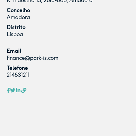
R. Indústria 15, 2610-088, Amadora
Concelho
Amadora
Distrito
Lisboa
Email
finance@park-is.com
Telefone
214831211