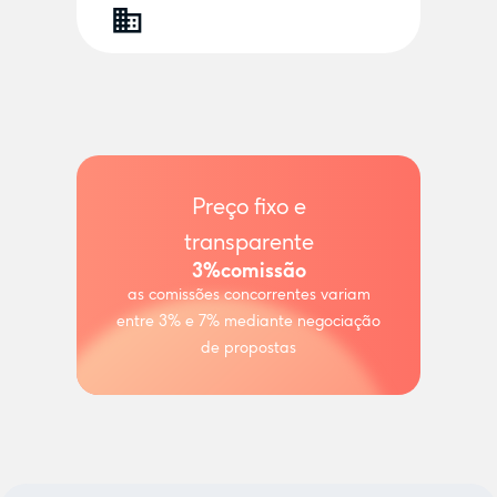
Preço fixo e
transparente
3%
comissão
as comissões concorrentes variam
entre 3% e 7% mediante negociação
de propostas