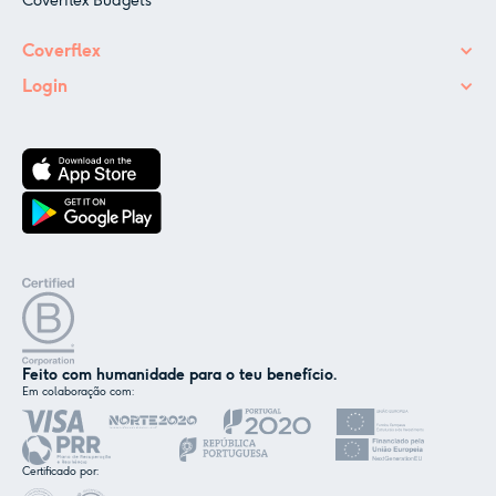
Coverflex Budgets
Coverflex
Login
Feito com humanidade para o teu benefício.
Em colaboração com:
✕
Nós e os nossos parceiros usamos cookies ou
tecnologias semelhantes, conforme
Certificado por:
mencionado na
política de cookies
.