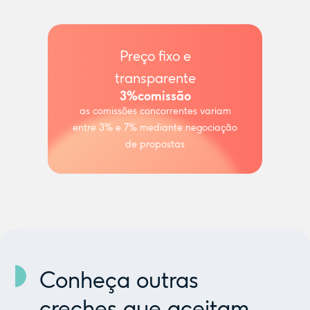
Preço fixo e
transparente
3%
comissão
as comissões concorrentes variam
entre 3% e 7% mediante negociação
de propostas
Conheça outras
creches que aceitam