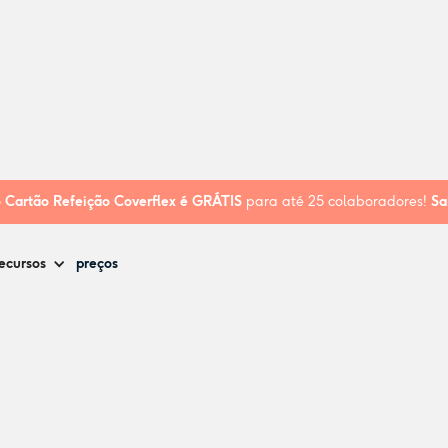
o
Cartão Refeição Coverflex é
GRÁTIS
para até 25 colaboradores!
Sa
ecursos
preços