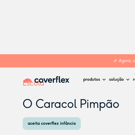
Home
Creches
Amadora
O Caracol Pimpão
🎉 Agora, 
produtos
solução
r
Escola
O Caracol Pimpão
aceita coverflex infância