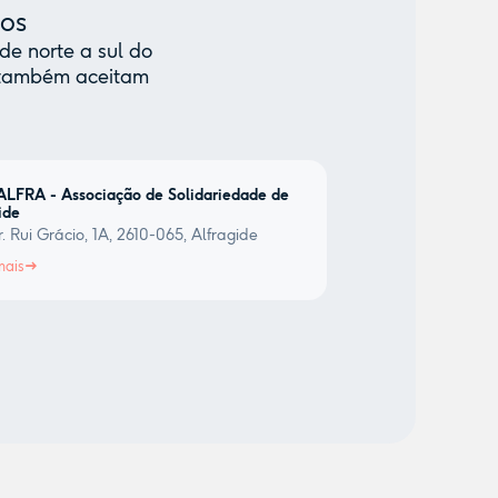
mos
de norte a sul do
e também aceitam
LFRA - Associação de Solidariedade de
ide
. Rui Grácio, 1A, 2610-065, Alfragide
mais