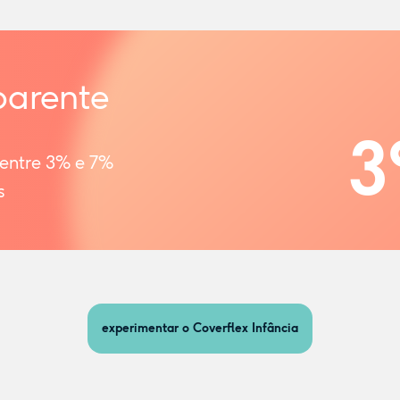
parente
3
 entre 3% e 7%
s
experimentar o Coverflex Infância