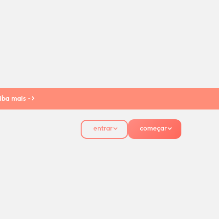
iba mais ->
entrar
começar