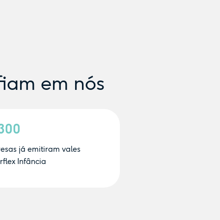
fiam em nós
.300
esas já emitiram vales
flex Infância