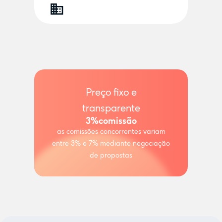
Preço fixo e
transparente
3%
comissão
as comissões concorrentes variam
entre 3% e 7% mediante negociação
de propostas