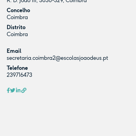
R. D. João III, 3030-329, Coimbra
Concelho
Coimbra
Distrito
Coimbra
Email
secretaria.coimbra2@escolasjoaodeus.pt
Telefone
239716473