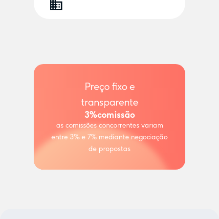
Preço fixo e
transparente
3%
comissão
as comissões concorrentes variam
entre 3% e 7% mediante negociação
de propostas